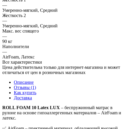
—
Умеренно-мягкий, Средний
Жесткость 2
—
Умеренно-мягкий, Средний
Макс. вес спящего
—
90 кг
Наполнители
—
AirFoam, Латекс
Все характеристики
Цена действительна только для интернет-магазина и может
отличаться от цен в розничных магазинах
Описание
Отзывы (1)
Как купить
Доставка
ROLL FOAM 10 Latex LUX
– беспружинный матрас в
рулоне на основе гипоаллергенных материалов – AirFoam и
латекс.
✅ AirFoam – практичный материал, обладающий высокой