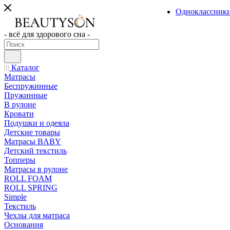
Одноклассник
- всё для здорового сна -
Каталог
Матрасы
Беспружинные
Пружинные
В рулоне
Кровати
Подушки и одеяла
Детские товары
Матрасы BABY
Детский текстиль
Топперы
Матрасы в рулоне
ROLL FOAM
ROLL SPRING
Simple
Текстиль
Чехлы для матраса
Основания