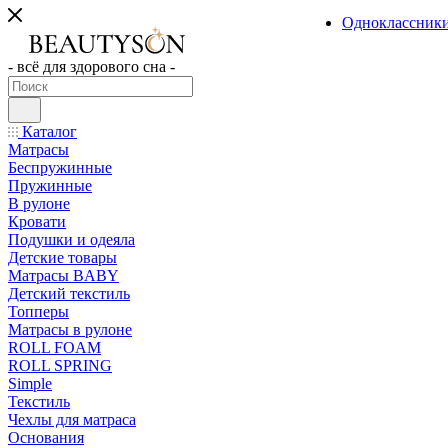
Одноклассник
- всё для здорового сна -
Каталог
Матрасы
Беспружинные
Пружинные
В рулоне
Кровати
Подушки и одеяла
Детские товары
Матрасы BABY
Детский текстиль
Топперы
Матрасы в рулоне
ROLL FOAM
ROLL SPRING
Simple
Текстиль
Чехлы для матраса
Основания