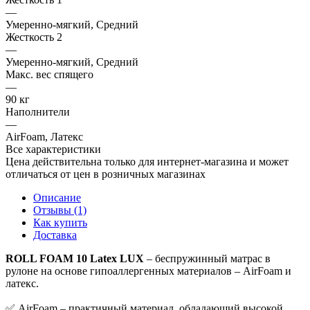
—
Умеренно-мягкий, Средний
Жесткость 2
—
Умеренно-мягкий, Средний
Макс. вес спящего
—
90 кг
Наполнители
—
AirFoam, Латекс
Все характеристики
Цена действительна только для интернет-магазина и может
отличаться от цен в розничных магазинах
Описание
Отзывы (1)
Как купить
Доставка
ROLL FOAM 10 Latex LUX
– беспружинный матрас в
рулоне на основе гипоаллергенных материалов – AirFoam и
латекс.
✅ AirFoam – практичный материал, обладающий высокой