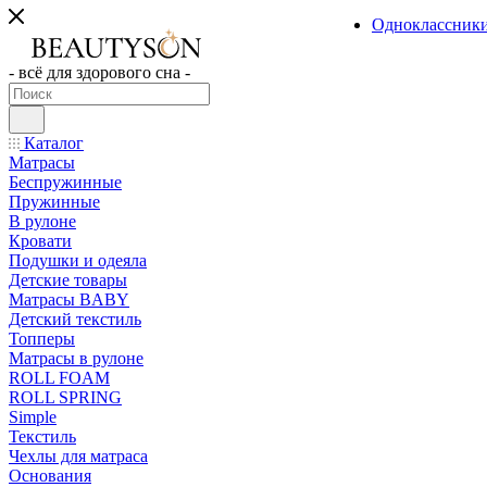
Одноклассник
- всё для здорового сна -
Каталог
Матрасы
Беспружинные
Пружинные
В рулоне
Кровати
Подушки и одеяла
Детские товары
Матрасы BABY
Детский текстиль
Топперы
Матрасы в рулоне
ROLL FOAM
ROLL SPRING
Simple
Текстиль
Чехлы для матраса
Основания