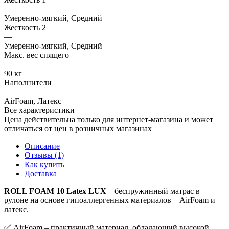
—
Умеренно-мягкий, Средний
Жесткость 2
—
Умеренно-мягкий, Средний
Макс. вес спящего
—
90 кг
Наполнители
—
AirFoam, Латекс
Все характеристики
Цена действительна только для интернет-магазина и может
отличаться от цен в розничных магазинах
Описание
Отзывы (1)
Как купить
Доставка
ROLL FOAM 10 Latex LUX
– беспружинный матрас в
рулоне на основе гипоаллергенных материалов – AirFoam и
латекс.
✅ AirFoam – практичный материал, обладающий высокой