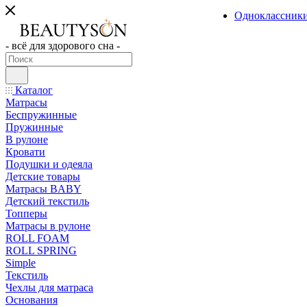
Одноклассник
- всё для здорового сна -
Каталог
Матрасы
Беспружинные
Пружинные
В рулоне
Кровати
Подушки и одеяла
Детские товары
Матрасы BABY
Детский текстиль
Топперы
Матрасы в рулоне
ROLL FOAM
ROLL SPRING
Simple
Текстиль
Чехлы для матраса
Основания