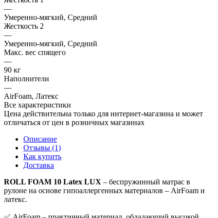
—
Умеренно-мягкий, Средний
Жесткость 2
—
Умеренно-мягкий, Средний
Макс. вес спящего
—
90 кг
Наполнители
—
AirFoam, Латекс
Все характеристики
Цена действительна только для интернет-магазина и может
отличаться от цен в розничных магазинах
Описание
Отзывы (1)
Как купить
Доставка
ROLL FOAM 10 Latex LUX
– беспружинный матрас в
рулоне на основе гипоаллергенных материалов – AirFoam и
латекс.
✅ AirFoam – практичный материал, обладающий высокой