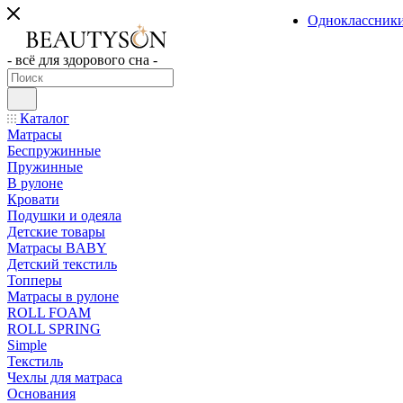
Одноклассник
- всё для здорового сна -
Каталог
Матрасы
Беспружинные
Пружинные
В рулоне
Кровати
Подушки и одеяла
Детские товары
Матрасы BABY
Детский текстиль
Топперы
Матрасы в рулоне
ROLL FOAM
ROLL SPRING
Simple
Текстиль
Чехлы для матраса
Основания