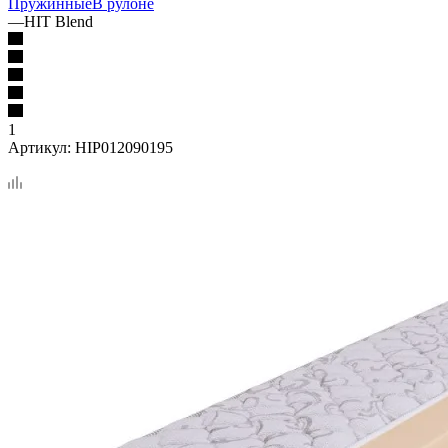
Пружинные
В рулоне
—
HIT Blend
1
Артикул:
HIP012090195