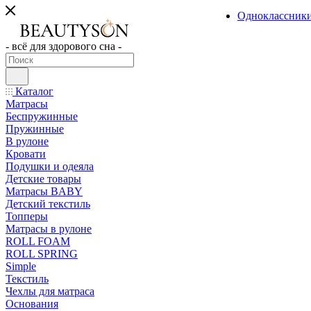
Одноклассник
- всё для здорового сна -
Каталог
Матрасы
Беспружинные
Пружинные
В рулоне
Кровати
Подушки и одеяла
Детские товары
Матрасы BABY
Детский текстиль
Топперы
Матрасы в рулоне
ROLL FOAM
ROLL SPRING
Simple
Текстиль
Чехлы для матраса
Основания