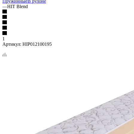
Пружинные
В рулоне
—
HIT Blend
1
Артикул:
HIP012100195