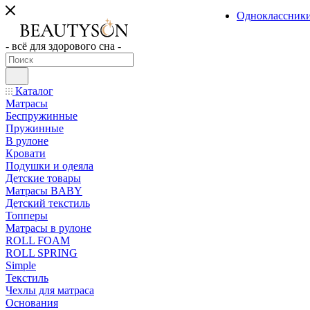
Одноклассник
- всё для здорового сна -
Каталог
Матрасы
Беспружинные
Пружинные
В рулоне
Кровати
Подушки и одеяла
Детские товары
Матрасы BABY
Детский текстиль
Топперы
Матрасы в рулоне
ROLL FOAM
ROLL SPRING
Simple
Текстиль
Чехлы для матраса
Основания