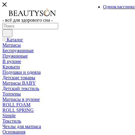
Одноклассник
- всё для здорового сна -
Каталог
Матрасы
Беспружинные
Пружинные
В рулоне
Кровати
Подушки и одеяла
Детские товары
Матрасы BABY
Детский текстиль
Топперы
Матрасы в рулоне
ROLL FOAM
ROLL SPRING
Simple
Текстиль
Чехлы для матраса
Основания