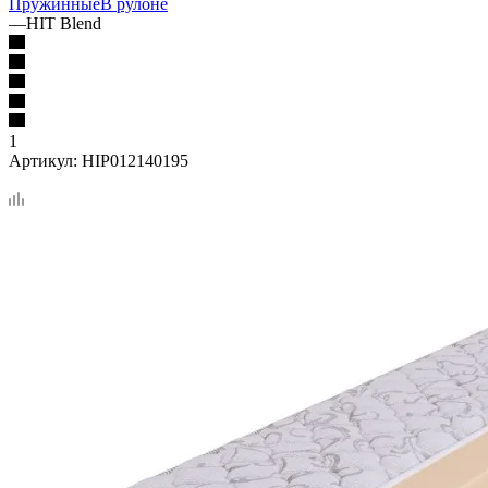
Пружинные
В рулоне
—
HIT Blend
1
Артикул:
HIP012140195