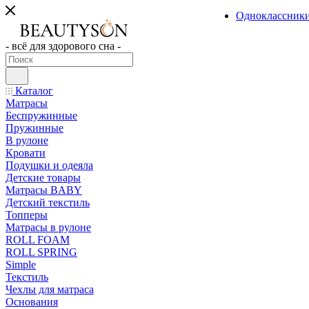
Одноклассник
- всё для здорового сна -
Каталог
Матрасы
Беспружинные
Пружинные
В рулоне
Кровати
Подушки и одеяла
Детские товары
Матрасы BABY
Детский текстиль
Топперы
Матрасы в рулоне
ROLL FOAM
ROLL SPRING
Simple
Текстиль
Чехлы для матраса
Основания