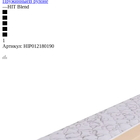
Пружинные
В рулоне
—
HIT Blend
1
Артикул:
HIP012180190