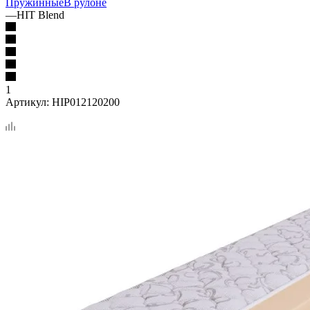
Пружинные
В рулоне
—
HIT Blend
1
Артикул:
HIP012120200