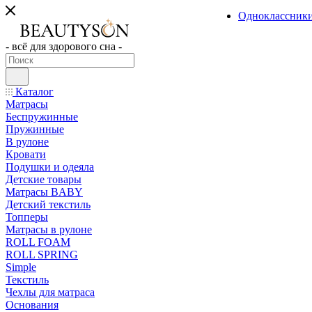
Одноклассник
- всё для здорового сна -
Каталог
Матрасы
Беспружинные
Пружинные
В рулоне
Кровати
Подушки и одеяла
Детские товары
Матрасы BABY
Детский текстиль
Топперы
Матрасы в рулоне
ROLL FOAM
ROLL SPRING
Simple
Текстиль
Чехлы для матраса
Основания