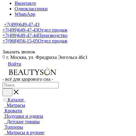
Вконтакте
Одноклассники
WhatsApp
+7(499)649-47-43
+7(499)649-47-43
Отдел продаж
+7(499)649-47-44
Производство
+7(968)056-15-05
Отдел продаж
Заказать звонок
г. Москва, ул. Фридриха Энгельса 46с1
Войти
- всё для здорового сна -
Каталог
Матрасы
Кровати
Подушки и одеяла
Детские товары
Топперы
Матрасы в рулоне