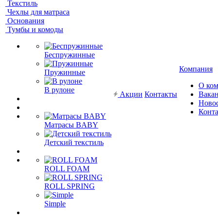
Текстиль
Чехлы для матраса
Основания
Тумбы и комоды
Беспружинные
Компания
Пружинные
О ко
В рулоне
Акции
Контакты
Вака
Ново
Конт
Матрасы BABY
Детский текстиль
ROLL FOAM
ROLL SPRING
Simple