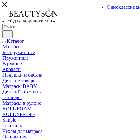
Одноклассник
- всё для здорового сна -
Каталог
Матрасы
Беспружинные
Пружинные
В рулоне
Кровати
Подушки и одеяла
Детские товары
Матрасы BABY
Детский текстиль
Топперы
Матрасы в рулоне
ROLL FOAM
ROLL SPRING
Simple
Текстиль
Чехлы для матраса
Основания