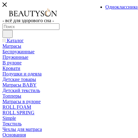
Одноклассник
- всё для здорового сна -
Каталог
Матрасы
Беспружинные
Пружинные
В рулоне
Кровати
Подушки и одеяла
Детские товары
Матрасы BABY
Детский текстиль
Топперы
Матрасы в рулоне
ROLL FOAM
ROLL SPRING
Simple
Текстиль
Чехлы для матраса
Основания