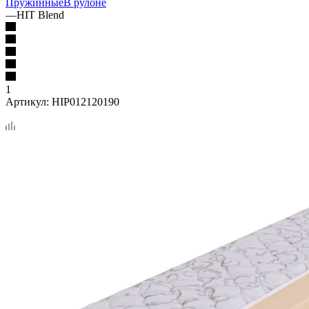
Пружинные
В рулоне
—
HIT Blend
1
Артикул:
HIP012120190