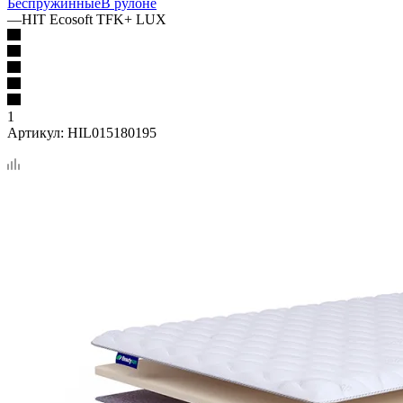
Беспружинные
В рулоне
—
HIT Ecosoft TFK+ LUX
1
Артикул:
HIL015180195