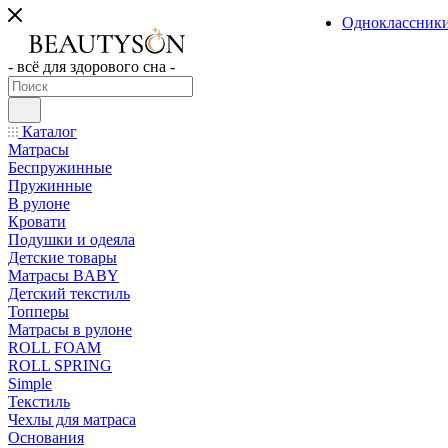
Одноклассник
- всё для здорового сна -
Каталог
Матрасы
Беспружинные
Пружинные
В рулоне
Кровати
Подушки и одеяла
Детские товары
Матрасы BABY
Детский текстиль
Топперы
Матрасы в рулоне
ROLL FOAM
ROLL SPRING
Simple
Текстиль
Чехлы для матраса
Основания