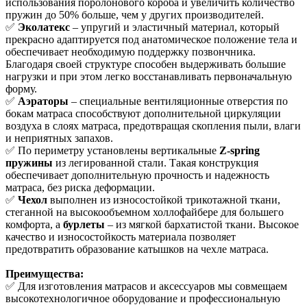
использования поролонового короба и увеличить количество
пружин до 50% больше, чем у других производителей.
✅
Эколатекс
– упругий и эластичный материал, который
прекрасно адаптируется под анатомическое положение тела и
обеспечивает необходимую поддержку позвончника.
Благодаря своей структуре способен выдерживать большие
нагрузки и при этом легко восстанавливать первоначальную
форму.
✅
Аэраторы
– специальные вентиляционные отверстия по
бокам матраса способствуют дополнительной циркуляции
воздуха в слоях матраса, предотвращая скопления пыли, влаги
и неприятных запахов.
✅ По периметру установлены вертикальные
Z-spring
пружины
из легированной стали. Такая конструкция
обеспечивает дополнительную прочность и надежность
матраса, без риска деформации.
✅
Чехол
выполнен из износостойкой трикотажной ткани,
стеганной на высокообъемном холлофайбере для большего
комфорта, а
бурлеты
– из мягкой бархатистой ткани. Высокое
качество и износостойкость материала позволяет
предотвратить образование катышков на чехле матраса.
Преимущества:
✅ Для изготовления матрасов и аксессуаров мы совмещаем
высокотехнологичное оборудование и профессиональную