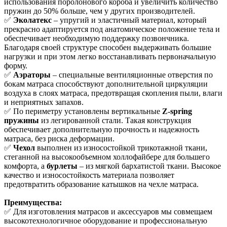
использования поролонового короба и увеличить количество
пружин до 50% больше, чем у других производителей.
✅
Эколатекс
– упругий и эластичный материал, который
прекрасно адаптируется под анатомическое положение тела и
обеспечивает необходимую поддержку позвончника.
Благодаря своей структуре способен выдерживать большие
нагрузки и при этом легко восстанавливать первоначальную
форму.
✅
Аэраторы
– специальные вентиляционные отверстия по
бокам матраса способствуют дополнительной циркуляции
воздуха в слоях матраса, предотвращая скопления пыли, влаги
и неприятных запахов.
✅ По периметру установлены вертикальные
Z-spring
пружины
из легированной стали. Такая конструкция
обеспечивает дополнительную прочность и надежность
матраса, без риска деформации.
✅
Чехол
выполнен из износостойкой трикотажной ткани,
стеганной на высокообъемном холлофайбере для большего
комфорта, а
бурлеты
– из мягкой бархатистой ткани. Высокое
качество и износостойкость материала позволяет
предотвратить образование катышков на чехле матраса.
Преимущества:
✅ Для изготовления матрасов и аксессуаров мы совмещаем
высокотехнологичное оборудование и профессиональную