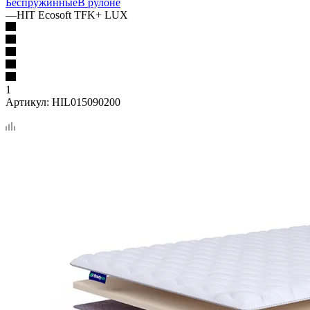
Беспружинные
В рулоне
—
HIT Ecosoft TFK+ LUX
1
Артикул:
HIL015090200