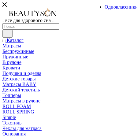
Одноклассник
- всё для здорового сна -
Каталог
Матрасы
Беспружинные
Пружинные
В рулоне
Кровати
Подушки и одеяла
Детские товары
Матрасы BABY
Детский текстиль
Топперы
Матрасы в рулоне
ROLL FOAM
ROLL SPRING
Simple
Текстиль
Чехлы для матраса
Основания