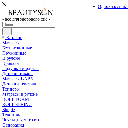
Одноклассник
- всё для здорового сна -
Каталог
Матрасы
Беспружинные
Пружинные
В рулоне
Кровати
Подушки и одеяла
Детские товары
Матрасы BABY
Детский текстиль
Топперы
Матрасы в рулоне
ROLL FOAM
ROLL SPRING
Simple
Текстиль
Чехлы для матраса
Основания