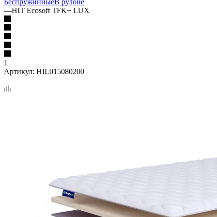
Беспружинные
В рулоне
—
HIT Ecosoft TFK+ LUX
1
Артикул:
HIL015080200