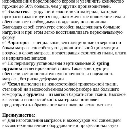
использования поролонового короба и увеличить количество
пружин до 50% больше, чем у других производителей.
✅
Эколатекс
– упругий и эластичный материал, который
прекрасно адаптируется под анатомическое положение тела и
обеспечивает необходимую поддержку позвончника.
Благодаря своей структуре способен выдерживать большие
нагрузки и при этом легко восстанавливать первоначальную
форму.
✅
Аэраторы
– специальные вентиляционные отверстия по
бокам матраса способствуют дополнительной циркуляции
воздуха в слоях матраса, предотвращая скопления пыли, влаги
и неприятных запахов.
✅ По периметру установлены вертикальные
Z-spring
пружины
из легированной стали. Такая конструкция
обеспечивает дополнительную прочность и надежность
матраса, без риска деформации.
✅
Чехол
выполнен из износостойкой трикотажной ткани,
стеганной на высокообъемном холлофайбере для большего
комфорта, а
бурлеты
– из мягкой бархатистой ткани. Высокое
качество и износостойкость материала позволяет
предотвратить образование катышков на чехле матраса.
Преимущества:
✅ Для изготовления матрасов и аксессуаров мы совмещаем
высокотехнологичное оборудование и профессиональную