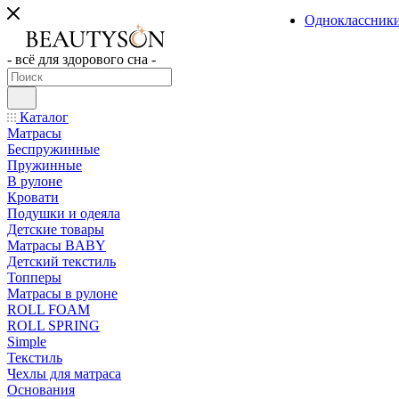
Одноклассник
- всё для здорового сна -
Каталог
Матрасы
Беспружинные
Пружинные
В рулоне
Кровати
Подушки и одеяла
Детские товары
Матрасы BABY
Детский текстиль
Топперы
Матрасы в рулоне
ROLL FOAM
ROLL SPRING
Simple
Текстиль
Чехлы для матраса
Основания