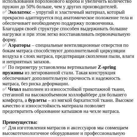
использования поролонового короба и увеличить количество
пружин до 50% больше, чем у других производителей.
✅
Эколатекс
– упругий и эластичный материал, который
прекрасно адаптируется под анатомическое положение тела и
обеспечивает необходимую поддержку позвончника.
Благодаря своей структуре способен выдерживать большие
нагрузки и при этом легко восстанавливать первоначальную
форму.
✅
Аэраторы
– специальные вентиляционные отверстия по
бокам матраса способствуют дополнительной циркуляции
воздуха в слоях матраса, предотвращая скопления пыли, влаги
и неприятных запахов.
✅ По периметру установлены вертикальные
Z-spring
пружины
из легированной стали. Такая конструкция
обеспечивает дополнительную прочность и надежность
матраса, без риска деформации.
✅
Чехол
выполнен из износостойкой трикотажной ткани,
стеганной на высокообъемном холлофайбере для большего
комфорта, а
бурлеты
– из мягкой бархатистой ткани. Высокое
качество и износостойкость материала позволяет
предотвратить образование катышков на чехле матраса.
Преимущества:
✅ Для изготовления матрасов и аксессуаров мы совмещаем
высокотехнологичное оборудование и профессиональную