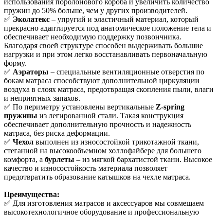
использования поролонового короба и увеличить количество
пружин до 50% больше, чем у других производителей.
✅
Эколатекс
– упругий и эластичный материал, который
прекрасно адаптируется под анатомическое положение тела и
обеспечивает необходимую поддержку позвончника.
Благодаря своей структуре способен выдерживать большие
нагрузки и при этом легко восстанавливать первоначальную
форму.
✅
Аэраторы
– специальные вентиляционные отверстия по
бокам матраса способствуют дополнительной циркуляции
воздуха в слоях матраса, предотвращая скопления пыли, влаги
и неприятных запахов.
✅ По периметру установлены вертикальные
Z-spring
пружины
из легированной стали. Такая конструкция
обеспечивает дополнительную прочность и надежность
матраса, без риска деформации.
✅
Чехол
выполнен из износостойкой трикотажной ткани,
стеганной на высокообъемном холлофайбере для большего
комфорта, а
бурлеты
– из мягкой бархатистой ткани. Высокое
качество и износостойкость материала позволяет
предотвратить образование катышков на чехле матраса.
Преимущества:
✅ Для изготовления матрасов и аксессуаров мы совмещаем
высокотехнологичное оборудование и профессиональную