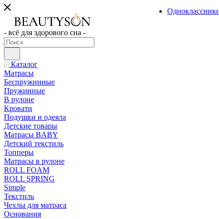
Одноклассник
- всё для здорового сна -
Каталог
Матрасы
Беспружинные
Пружинные
В рулоне
Кровати
Подушки и одеяла
Детские товары
Матрасы BABY
Детский текстиль
Топперы
Матрасы в рулоне
ROLL FOAM
ROLL SPRING
Simple
Текстиль
Чехлы для матраса
Основания