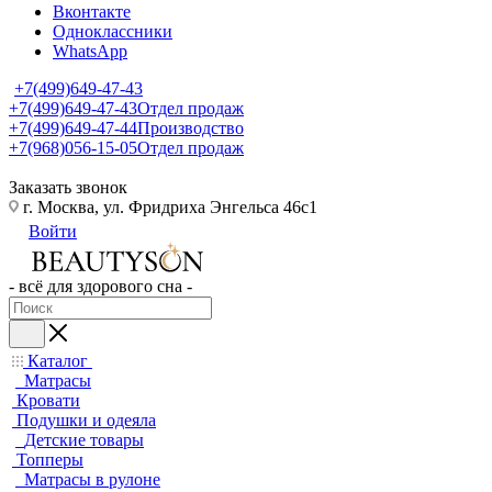
Вконтакте
Одноклассники
WhatsApp
+7(499)649-47-43
+7(499)649-47-43
Отдел продаж
+7(499)649-47-44
Производство
+7(968)056-15-05
Отдел продаж
Заказать звонок
г. Москва, ул. Фридриха Энгельса 46с1
Войти
- всё для здорового сна -
Каталог
Матрасы
Кровати
Подушки и одеяла
Детские товары
Топперы
Матрасы в рулоне