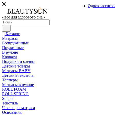
Одноклассник
- всё для здорового сна -
Каталог
Матрасы
Беспружинные
Пружинные
В рулоне
Кровати
Подушки и одеяла
Детские товары
Матрасы BABY
Детский текстиль
Топперы
Матрасы в рулоне
ROLL FOAM
ROLL SPRING
Simple
Текстиль
Чехлы для матраса
Основания