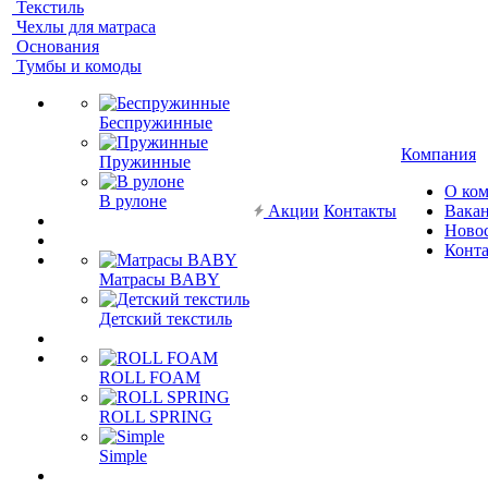
Текстиль
Чехлы для матраса
Основания
Тумбы и комоды
Беспружинные
Компания
Пружинные
О ко
В рулоне
Акции
Контакты
Вака
Ново
Конт
Матрасы BABY
Детский текстиль
ROLL FOAM
ROLL SPRING
Simple