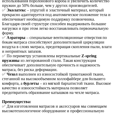
использования поролонового короба и увеличить количество
пружин до 50% больше, чем у других производителей.
✅
Эколатекс
– упругий и эластичный материал, который
прекрасно адаптируется под анатомическое положение тела и
обеспечивает необходимую поддержку позвончника.
Благодаря своей структуре способен выдерживать большие
нагрузки и при этом легко восстанавливать первоначальную
форму.
✅
Аэраторы
– специальные вентиляционные отверстия по
бокам матраса способствуют дополнительной циркуляции
воздуха в слоях матраса, предотвращая скопления пыли, влаги
и неприятных запахов.
✅ По периметру установлены вертикальные
Z-spring
пружины
из легированной стали. Такая конструкция
обеспечивает дополнительную прочность и надежность
матраса, без риска деформации.
✅
Чехол
выполнен из износостойкой трикотажной ткани,
стеганной на высокообъемном холлофайбере для большего
комфорта, а
бурлеты
– из мягкой бархатистой ткани. Высокое
качество и износостойкость материала позволяет
предотвратить образование катышков на чехле матраса.
Преимущества:
✅ Для изготовления матрасов и аксессуаров мы совмещаем
высокотехнологичное оборудование и профессиональную