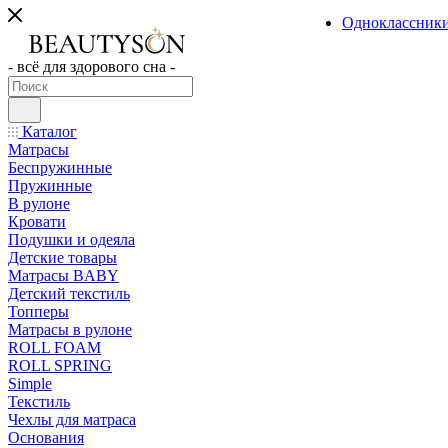
Одноклассник
- всё для здорового сна -
Каталог
Матрасы
Беспружинные
Пружинные
В рулоне
Кровати
Подушки и одеяла
Детские товары
Матрасы BABY
Детский текстиль
Топперы
Матрасы в рулоне
ROLL FOAM
ROLL SPRING
Simple
Текстиль
Чехлы для матраса
Основания