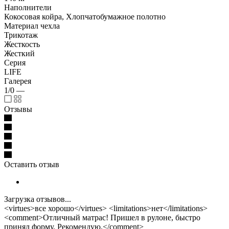
Наполнители
Кокосовая койра, Хлопчатобумажное полотно
Материал чехла
Трикотаж
Жесткость
Жесткий
Серия
LIFE
Галерея
1/0
—
Отзывы
Оставить отзыв
Загрузка отзывов...
<virtues>все хорошо</virtues> <limitations>нет</limitations>
<comment>Отличный матрас! Пришел в рулоне, быстро
принял форму. Рекомендую.</comment>