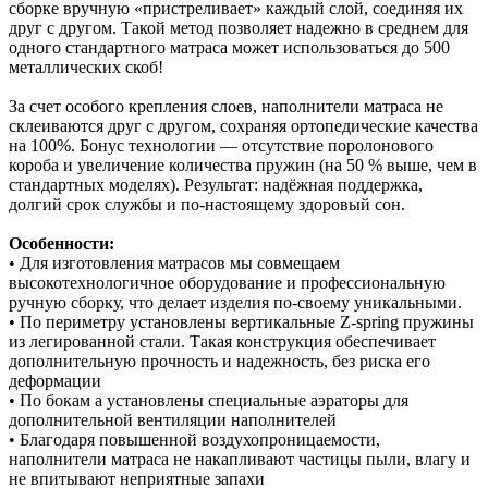
сборке вручную «пристреливает» каждый слой, соединяя их
друг с другом. Такой метод позволяет надежно в среднем для
одного стандартного матраса может использоваться до 500
металлических скоб!
За счет особого крепления слоев, наполнители матраса не
склеиваются друг с другом, сохраняя ортопедические качества
на 100%. Бонус технологии — отсутствие поролонового
короба и увеличение количества пружин (на 50 % выше, чем в
стандартных моделях). Результат: надёжная поддержка,
долгий срок службы и по‑настоящему здоровый сон.
Особенности:
• Для изготовления матрасов мы совмещаем
высокотехнологичное оборудование и профессиональную
ручную сборку, что делает изделия по-своему уникальными.
• По периметру установлены вертикальные Z-spring пружины
из легированной стали. Такая конструкция обеспечивает
дополнительную прочность и надежность, без риска его
деформации
• По бокам а установлены специальные аэраторы для
дополнительной вентиляции наполнителей
• Благодаря повышенной воздухопроницаемости,
наполнители матраса не накапливают частицы пыли, влагу и
не впитывают неприятные запахи