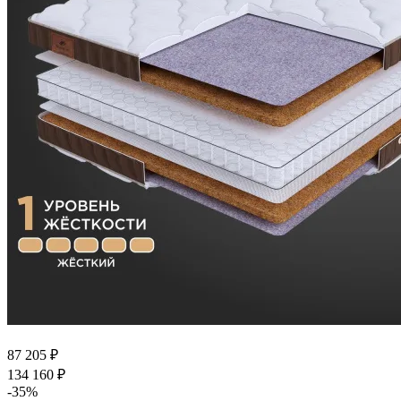
87 205
₽
134 160
₽
-
35
%