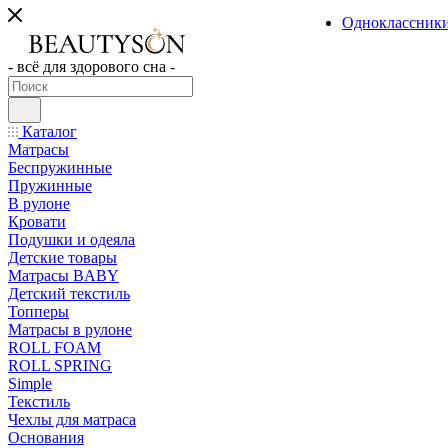
Одноклассник
- всё для здорового сна -
Каталог
Матрасы
Беспружинные
Пружинные
В рулоне
Кровати
Подушки и одеяла
Детские товары
Матрасы BABY
Детский текстиль
Топперы
Матрасы в рулоне
ROLL FOAM
ROLL SPRING
Simple
Текстиль
Чехлы для матраса
Основания