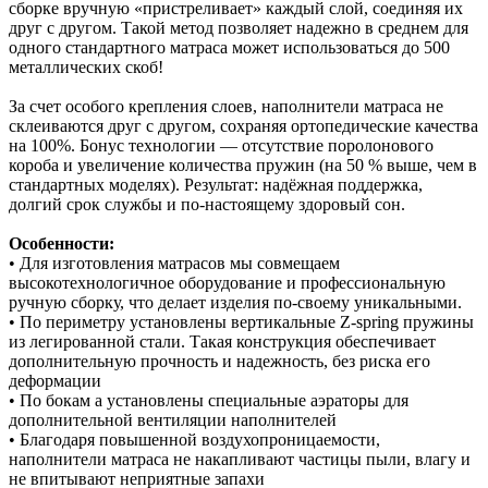
сборке вручную «пристреливает» каждый слой, соединяя их
друг с другом. Такой метод позволяет надежно в среднем для
одного стандартного матраса может использоваться до 500
металлических скоб!
За счет особого крепления слоев, наполнители матраса не
склеиваются друг с другом, сохраняя ортопедические качества
на 100%. Бонус технологии — отсутствие поролонового
короба и увеличение количества пружин (на 50 % выше, чем в
стандартных моделях). Результат: надёжная поддержка,
долгий срок службы и по‑настоящему здоровый сон.
Особенности:
• Для изготовления матрасов мы совмещаем
высокотехнологичное оборудование и профессиональную
ручную сборку, что делает изделия по-своему уникальными.
• По периметру установлены вертикальные Z-spring пружины
из легированной стали. Такая конструкция обеспечивает
дополнительную прочность и надежность, без риска его
деформации
• По бокам а установлены специальные аэраторы для
дополнительной вентиляции наполнителей
• Благодаря повышенной воздухопроницаемости,
наполнители матраса не накапливают частицы пыли, влагу и
не впитывают неприятные запахи