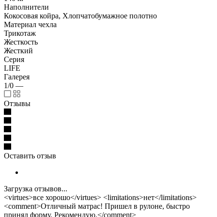
Наполнители
Кокосовая койра, Хлопчатобумажное полотно
Материал чехла
Трикотаж
Жесткость
Жесткий
Серия
LIFE
Галерея
1/0
—
Отзывы
Оставить отзыв
Загрузка отзывов...
<virtues>все хорошо</virtues> <limitations>нет</limitations>
<comment>Отличный матрас! Пришел в рулоне, быстро
принял форму. Рекомендую.</comment>