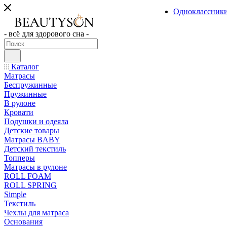
Одноклассник
- всё для здорового сна -
Каталог
Матрасы
Беспружинные
Пружинные
В рулоне
Кровати
Подушки и одеяла
Детские товары
Матрасы BABY
Детский текстиль
Топперы
Матрасы в рулоне
ROLL FOAM
ROLL SPRING
Simple
Текстиль
Чехлы для матраса
Основания