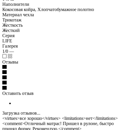
Наполнители
Кокосовая койра, Хлопчатобумажное полотно
Материал чехла
Трикотаж
Жесткость
Жесткий
Серия
LIFE
Галерея
1/0
—
Отзывы
Оставить отзыв
Загрузка отзывов...
<virtues>все хорошо</virtues> <limitations>нет</limitations>
<comment>Отличный матрас! Пришел в рулоне, быстро
принял форму. Рекомендую.</comment>