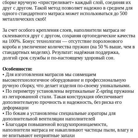
сборке вручную «пристреливает» каждый слой, соединяя их
друг с другом. Такой метод позволяет надежно в среднем для
одного стандартного матраса может использоваться до 500
металлических скоб!
За счет особого крепления слоев, наполнители матраса не
склеиваются друг с другом, сохраняя ортопедические качества
на 100%. Бонус технологии — отсутствие поролонового
короба и увеличение количества пружин (на 50 % выше, чем в
стандартных моделях). Результат: надёжная поддержка,
долгий срок службы и по‑настоящему здоровый сон.
Особенности:
• Для изготовления матрасов мы совмещаем
высокотехнологичное оборудование и профессиональную
ручную сборку, что делает изделия по-своему уникальными.
• По периметру установлены вертикальные Z-spring пружины
из легированной стали. Такая конструкция обеспечивает
дополнительную прочность и надежность, без риска его
деформации
• По бокам а установлены специальные аэраторы для
дополнительной вентиляции наполнителей
• Благодаря повышенной воздухопроницаемости,
наполнители матраса не накапливают частицы пыли, влагу и
не впитывают неприятные запахи