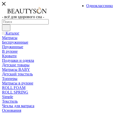
Одноклассник
- всё для здорового сна -
Каталог
Матрасы
Беспружинные
Пружинные
В рулоне
Кровати
Подушки и одеяла
Детские товары
Матрасы BABY
Детский текстиль
Топперы
Матрасы в рулоне
ROLL FOAM
ROLL SPRING
Simple
Текстиль
Чехлы для матраса
Основания