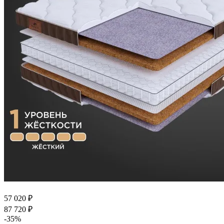
57 020
₽
87 720
₽
-
35
%