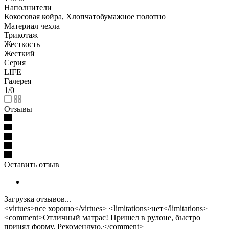
Наполнители
Кокосовая койра, Хлопчатобумажное полотно
Материал чехла
Трикотаж
Жесткость
Жесткий
Серия
LIFE
Галерея
1/0
—
Отзывы
Оставить отзыв
Загрузка отзывов...
<virtues>все хорошо</virtues> <limitations>нет</limitations>
<comment>Отличный матрас! Пришел в рулоне, быстро
принял форму. Рекомендую.</comment>