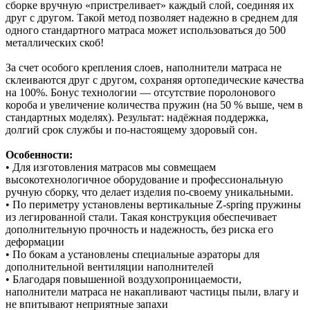
сборке вручную «пристреливает» каждый слой, соединяя их
друг с другом. Такой метод позволяет надежно в среднем для
одного стандартного матраса может использоваться до 500
металлических скоб!
За счет особого крепления слоев, наполнители матраса не
склеиваются друг с другом, сохраняя ортопедические качества
на 100%. Бонус технологии — отсутствие поролонового
короба и увеличение количества пружин (на 50 % выше, чем в
стандартных моделях). Результат: надёжная поддержка,
долгий срок службы и по‑настоящему здоровый сон.
Особенности:
• Для изготовления матрасов мы совмещаем
высокотехнологичное оборудование и профессиональную
ручную сборку, что делает изделия по-своему уникальными.
• По периметру установлены вертикальные Z-spring пружины
из легированной стали. Такая конструкция обеспечивает
дополнительную прочность и надежность, без риска его
деформации
• По бокам а установлены специальные аэраторы для
дополнительной вентиляции наполнителей
• Благодаря повышенной воздухопроницаемости,
наполнители матраса не накапливают частицы пыли, влагу и
не впитывают неприятные запахи