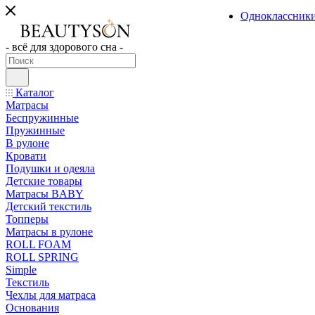
Одноклассник
- всё для здорового сна -
Каталог
Матрасы
Беспружинные
Пружинные
В рулоне
Кровати
Подушки и одеяла
Детские товары
Матрасы BABY
Детский текстиль
Топперы
Матрасы в рулоне
ROLL FOAM
ROLL SPRING
Simple
Текстиль
Чехлы для матраса
Основания