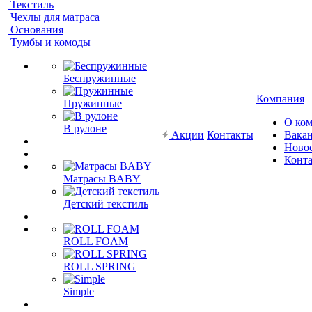
Текстиль
Чехлы для матраса
Основания
Тумбы и комоды
Беспружинные
Компания
Пружинные
О ко
В рулоне
Акции
Контакты
Вака
Ново
Конт
Матрасы BABY
Детский текстиль
ROLL FOAM
ROLL SPRING
Simple