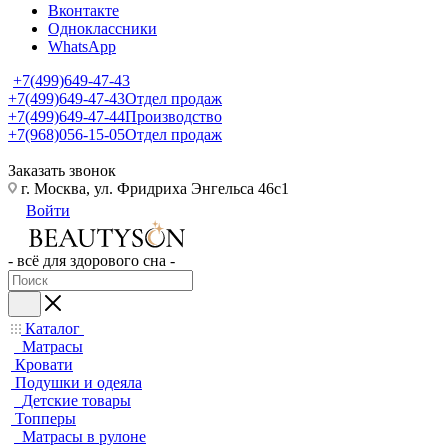
Вконтакте
Одноклассники
WhatsApp
+7(499)649-47-43
+7(499)649-47-43
Отдел продаж
+7(499)649-47-44
Производство
+7(968)056-15-05
Отдел продаж
Заказать звонок
г. Москва, ул. Фридриха Энгельса 46с1
Войти
- всё для здорового сна -
Каталог
Матрасы
Кровати
Подушки и одеяла
Детские товары
Топперы
Матрасы в рулоне