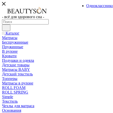
Одноклассник
- всё для здорового сна -
Каталог
Матрасы
Беспружинные
Пружинные
В рулоне
Кровати
Подушки и одеяла
Детские товары
Матрасы BABY
Детский текстиль
Топперы
Матрасы в рулоне
ROLL FOAM
ROLL SPRING
Simple
Текстиль
Чехлы для матраса
Основания