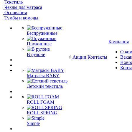
Текстиль
Чехлы для матраса
Основания
Тумбы и комоды
Беспружинные
Компания
Пружинные
О ко
В рулоне
Акции
Контакты
Вака
Ново
Конт
Матрасы BABY
Детский текстиль
ROLL FOAM
ROLL SPRING
Simple