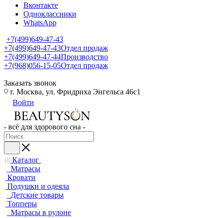
Вконтакте
Одноклассники
WhatsApp
+7(499)649-47-43
+7(499)649-47-43
Отдел продаж
+7(499)649-47-44
Производство
+7(968)056-15-05
Отдел продаж
Заказать звонок
г. Москва, ул. Фридриха Энгельса 46с1
Войти
- всё для здорового сна -
Каталог
Матрасы
Кровати
Подушки и одеяла
Детские товары
Топперы
Матрасы в рулоне