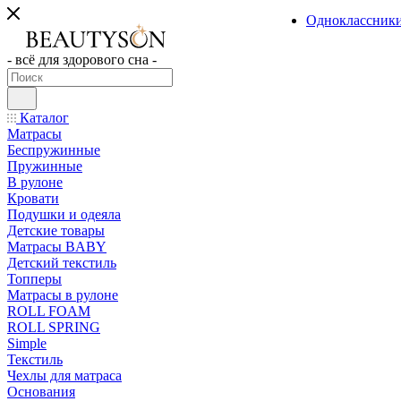
Одноклассник
- всё для здорового сна -
Каталог
Матрасы
Беспружинные
Пружинные
В рулоне
Кровати
Подушки и одеяла
Детские товары
Матрасы BABY
Детский текстиль
Топперы
Матрасы в рулоне
ROLL FOAM
ROLL SPRING
Simple
Текстиль
Чехлы для матраса
Основания