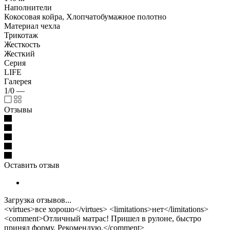
Наполнители
Кокосовая койра, Хлопчатобумажное полотно
Материал чехла
Трикотаж
Жесткость
Жесткий
Серия
LIFE
Галерея
1/0
—
Отзывы
Оставить отзыв
Загрузка отзывов...
<virtues>все хорошо</virtues> <limitations>нет</limitations>
<comment>Отличный матрас! Пришел в рулоне, быстро
принял форму. Рекомендую.</comment>