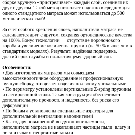
сборке вручную «пристреливает» каждый слой, соединяя их
друг с другом. Такой метод позволяет надежно в среднем для
одного стандартного матраса может использоваться до 500
металлических скоб!
За счет особого крепления слоев, наполнители матраса не
склеиваются друг с другом, сохраняя ортопедические качества
на 100%. Бонус технологии — отсутствие поролонового
короба и увеличение количества пружин (на 50 % выше, чем в
стандартных моделях). Результат: надёжная поддержка,
долгий срок службы и по‑настоящему здоровый сон.
Особенности:
• Для изготовления матрасов мы совмещаем
высокотехнологичное оборудование и профессиональную
ручную сборку, что делает изделия по-своему уникальными.
• По периметру установлены вертикальные Z-spring пружины
из легированной стали. Такая конструкция обеспечивает
дополнительную прочность и надежность, без риска его
деформации
• По бокам а установлены специальные аэраторы для
дополнительной вентиляции наполнителей
• Благодаря повышенной воздухопроницаемости,
наполнители матраса не накапливают частицы пыли, влагу и
не впитывают неприятные запахи