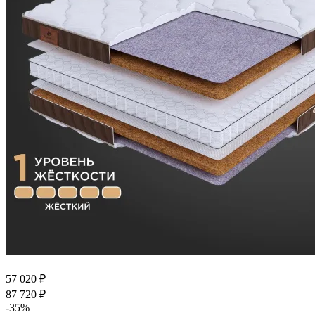
57 020
₽
87 720
₽
-
35
%