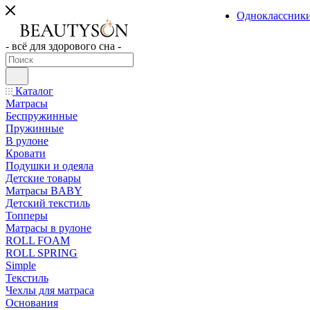
Одноклассник
- всё для здорового сна -
Каталог
Матрасы
Беспружинные
Пружинные
В рулоне
Кровати
Подушки и одеяла
Детские товары
Матрасы BABY
Детский текстиль
Топперы
Матрасы в рулоне
ROLL FOAM
ROLL SPRING
Simple
Текстиль
Чехлы для матраса
Основания