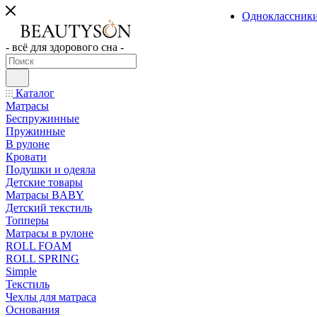
Одноклассник
- всё для здорового сна -
Каталог
Матрасы
Беспружинные
Пружинные
В рулоне
Кровати
Подушки и одеяла
Детские товары
Матрасы BABY
Детский текстиль
Топперы
Матрасы в рулоне
ROLL FOAM
ROLL SPRING
Simple
Текстиль
Чехлы для матраса
Основания