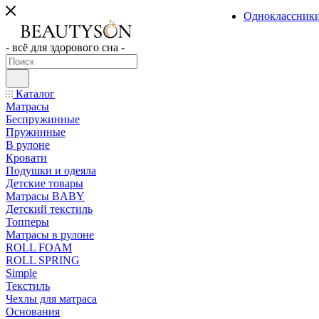
Одноклассник
- всё для здорового сна -
Каталог
Матрасы
Беспружинные
Пружинные
В рулоне
Кровати
Подушки и одеяла
Детские товары
Матрасы BABY
Детский текстиль
Топперы
Матрасы в рулоне
ROLL FOAM
ROLL SPRING
Simple
Текстиль
Чехлы для матраса
Основания