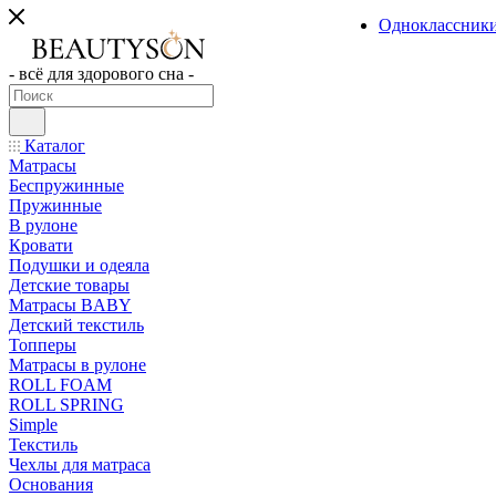
Одноклассник
- всё для здорового сна -
Каталог
Матрасы
Беспружинные
Пружинные
В рулоне
Кровати
Подушки и одеяла
Детские товары
Матрасы BABY
Детский текстиль
Топперы
Матрасы в рулоне
ROLL FOAM
ROLL SPRING
Simple
Текстиль
Чехлы для матраса
Основания