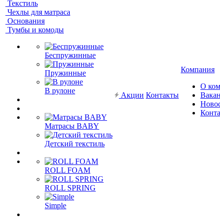
Текстиль
Чехлы для матраса
Основания
Тумбы и комоды
Беспружинные
Компания
Пружинные
О ко
В рулоне
Акции
Контакты
Вака
Ново
Конт
Матрасы BABY
Детский текстиль
ROLL FOAM
ROLL SPRING
Simple