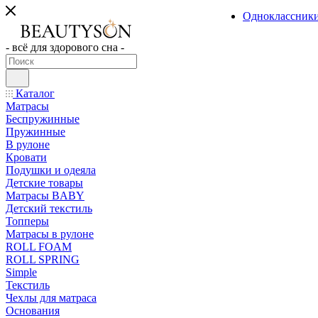
Одноклассник
- всё для здорового сна -
Каталог
Матрасы
Беспружинные
Пружинные
В рулоне
Кровати
Подушки и одеяла
Детские товары
Матрасы BABY
Детский текстиль
Топперы
Матрасы в рулоне
ROLL FOAM
ROLL SPRING
Simple
Текстиль
Чехлы для матраса
Основания