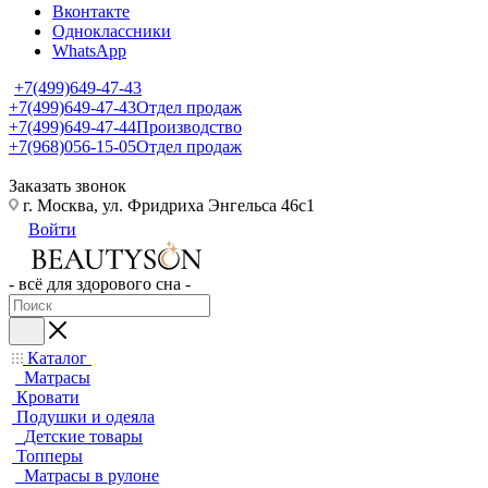
Вконтакте
Одноклассники
WhatsApp
+7(499)649-47-43
+7(499)649-47-43
Отдел продаж
+7(499)649-47-44
Производство
+7(968)056-15-05
Отдел продаж
Заказать звонок
г. Москва, ул. Фридриха Энгельса 46с1
Войти
- всё для здорового сна -
Каталог
Матрасы
Кровати
Подушки и одеяла
Детские товары
Топперы
Матрасы в рулоне