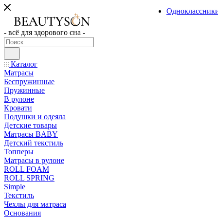
Одноклассник
- всё для здорового сна -
Каталог
Матрасы
Беспружинные
Пружинные
В рулоне
Кровати
Подушки и одеяла
Детские товары
Матрасы BABY
Детский текстиль
Топперы
Матрасы в рулоне
ROLL FOAM
ROLL SPRING
Simple
Текстиль
Чехлы для матраса
Основания