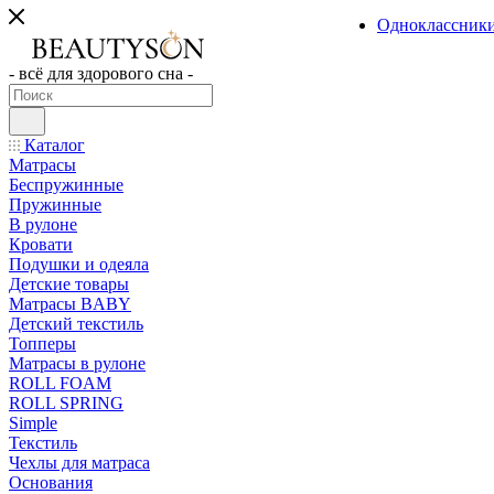
Одноклассник
- всё для здорового сна -
Каталог
Матрасы
Беспружинные
Пружинные
В рулоне
Кровати
Подушки и одеяла
Детские товары
Матрасы BABY
Детский текстиль
Топперы
Матрасы в рулоне
ROLL FOAM
ROLL SPRING
Simple
Текстиль
Чехлы для матраса
Основания