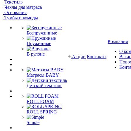
Текстиль
Чехлы для матраса
Основания
Тумбы и комоды
Беспружинные
Компания
Пружинные
О ко
В рулоне
Акции
Контакты
Вака
Ново
Конт
Матрасы BABY
Детский текстиль
ROLL FOAM
ROLL SPRING
Simple