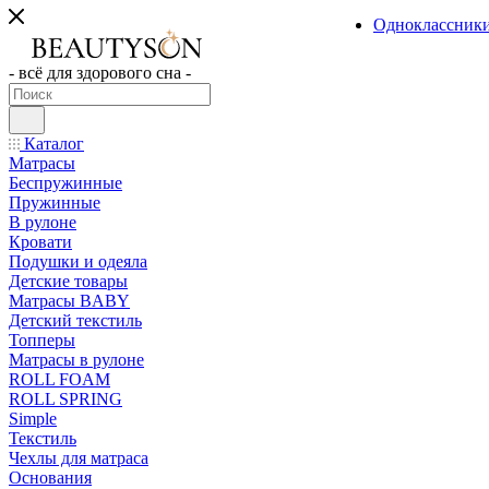
Одноклассник
- всё для здорового сна -
Каталог
Матрасы
Беспружинные
Пружинные
В рулоне
Кровати
Подушки и одеяла
Детские товары
Матрасы BABY
Детский текстиль
Топперы
Матрасы в рулоне
ROLL FOAM
ROLL SPRING
Simple
Текстиль
Чехлы для матраса
Основания