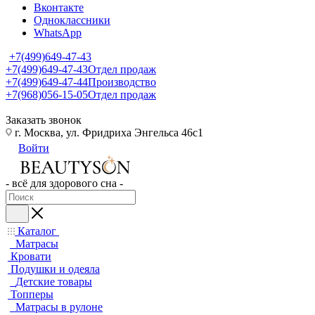
Вконтакте
Одноклассники
WhatsApp
+7(499)649-47-43
+7(499)649-47-43
Отдел продаж
+7(499)649-47-44
Производство
+7(968)056-15-05
Отдел продаж
Заказать звонок
г. Москва, ул. Фридриха Энгельса 46с1
Войти
- всё для здорового сна -
Каталог
Матрасы
Кровати
Подушки и одеяла
Детские товары
Топперы
Матрасы в рулоне