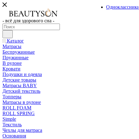
Одноклассник
- всё для здорового сна -
Каталог
Матрасы
Беспружинные
Пружинные
В рулоне
Кровати
Подушки и одеяла
Детские товары
Матрасы BABY
Детский текстиль
Топперы
Матрасы в рулоне
ROLL FOAM
ROLL SPRING
Simple
Текстиль
Чехлы для матраса
Основания