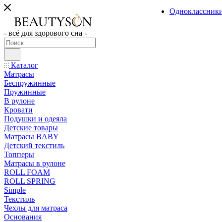
Одноклассник
- всё для здорового сна -
Каталог
Матрасы
Беспружинные
Пружинные
В рулоне
Кровати
Подушки и одеяла
Детские товары
Матрасы BABY
Детский текстиль
Топперы
Матрасы в рулоне
ROLL FOAM
ROLL SPRING
Simple
Текстиль
Чехлы для матраса
Основания