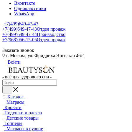
Вконтакте
Одноклассники
WhatsApp
+7(499)649-47-43
+7(499)649-47-43
Отдел продаж
+7(499)649-47-44
Производство
+7(968)056-15-05
Отдел продаж
Заказать звонок
г. Москва, ул. Фридриха Энгельса 46с1
Войти
- всё для здорового сна -
Каталог
Матрасы
Кровати
Подушки и одеяла
Детские товары
Топперы
Матрасы в рулоне