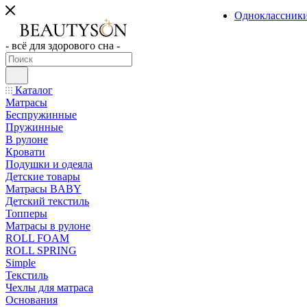
Одноклассник
- всё для здорового сна -
Каталог
Матрасы
Беспружинные
Пружинные
В рулоне
Кровати
Подушки и одеяла
Детские товары
Матрасы BABY
Детский текстиль
Топперы
Матрасы в рулоне
ROLL FOAM
ROLL SPRING
Simple
Текстиль
Чехлы для матраса
Основания