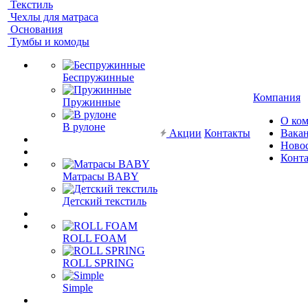
Текстиль
Чехлы для матраса
Основания
Тумбы и комоды
Беспружинные
Компания
Пружинные
О ко
В рулоне
Акции
Контакты
Вака
Ново
Конт
Матрасы BABY
Детский текстиль
ROLL FOAM
ROLL SPRING
Simple