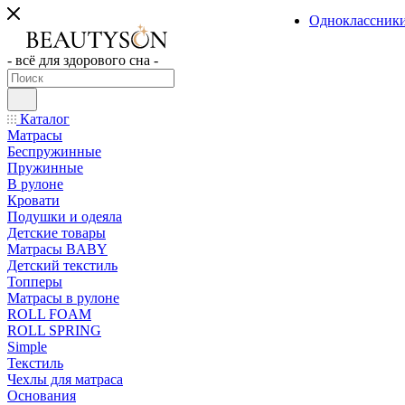
Одноклассник
- всё для здорового сна -
Каталог
Матрасы
Беспружинные
Пружинные
В рулоне
Кровати
Подушки и одеяла
Детские товары
Матрасы BABY
Детский текстиль
Топперы
Матрасы в рулоне
ROLL FOAM
ROLL SPRING
Simple
Текстиль
Чехлы для матраса
Основания