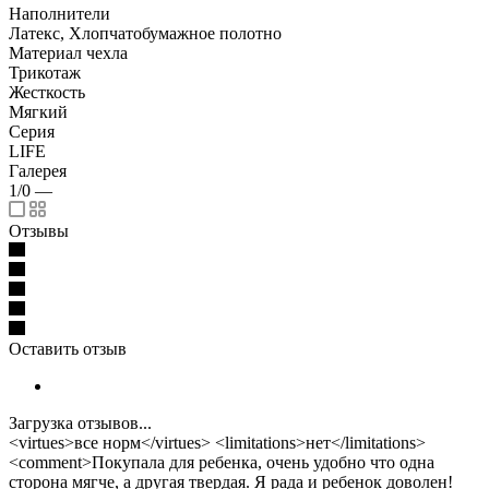
Наполнители
Латекс, Хлопчатобумажное полотно
Материал чехла
Трикотаж
Жесткость
Мягкий
Серия
LIFE
Галерея
1/0
—
Отзывы
Оставить отзыв
Загрузка отзывов...
<virtues>все норм</virtues> <limitations>нет</limitations>
<comment>Покупала для ребенка, очень удобно что одна
сторона мягче, а другая твердая. Я рада и ребенок доволен!