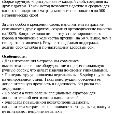
сборке вручную «пристреливает» каждый слой, соединяя их
друг с другом. Такой метод позволяет надежно в среднем для
одного стандартного матраса может использоваться до 500
металлических скоб!
За счет особого крепления слоев, наполнители матраса не
склеиваются друг с другом, сохраняя ортопедические качества
на 100%. Бонус технологии — отсутствие поролонового
короба и увеличение количества пружин (на 50 % выше, чем в
стандартных моделях). Результат: надёжная поддержка,
долгий срок службы и по‑настоящему здоровый сон.
Особенности:
• Для изготовления матрасов мы совмещаем
высокотехнологичное оборудование и профессиональную
ручную сборку, что делает изделия по-своему уникальными.
• По периметру установлены вертикальные Z-spring пружины
из легированной стали. Такая конструкция обеспечивает
дополнительную прочность и надежность, без риска его
деформации
• По бокам а установлены специальные аэраторы для
дополнительной вентиляции наполнителей
• Благодаря повышенной воздухопроницаемости,
наполнители матраса не накапливают частицы пыли, влагу и
не впитывают неприятные запахи