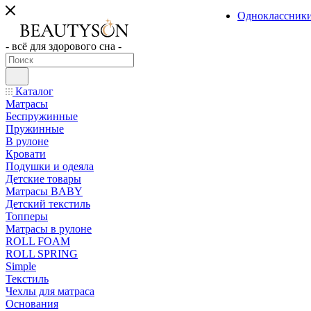
Одноклассник
- всё для здорового сна -
Каталог
Матрасы
Беспружинные
Пружинные
В рулоне
Кровати
Подушки и одеяла
Детские товары
Матрасы BABY
Детский текстиль
Топперы
Матрасы в рулоне
ROLL FOAM
ROLL SPRING
Simple
Текстиль
Чехлы для матраса
Основания