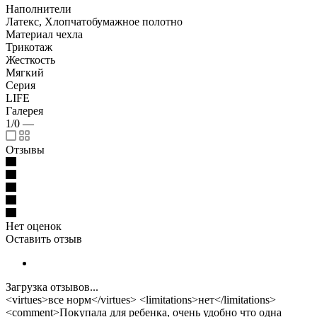
Наполнители
Латекс, Хлопчатобумажное полотно
Материал чехла
Трикотаж
Жесткость
Мягкий
Серия
LIFE
Галерея
1/0
—
Отзывы
Нет оценок
Оставить отзыв
Загрузка отзывов...
<virtues>все норм</virtues> <limitations>нет</limitations>
<comment>Покупала для ребенка, очень удобно что одна