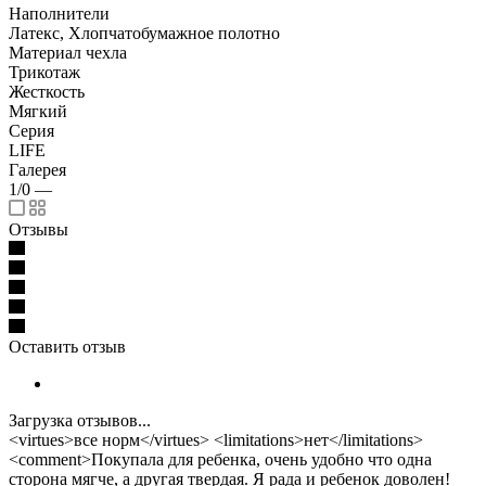
Наполнители
Латекс, Хлопчатобумажное полотно
Материал чехла
Трикотаж
Жесткость
Мягкий
Серия
LIFE
Галерея
1/0
—
Отзывы
Оставить отзыв
Загрузка отзывов...
<virtues>все норм</virtues> <limitations>нет</limitations>
<comment>Покупала для ребенка, очень удобно что одна
сторона мягче, а другая твердая. Я рада и ребенок доволен!