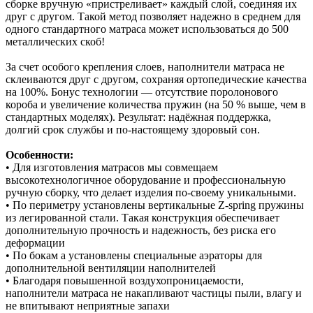
сборке вручную «пристреливает» каждый слой, соединяя их
друг с другом. Такой метод позволяет надежно в среднем для
одного стандартного матраса может использоваться до 500
металлических скоб!
За счет особого крепления слоев, наполнители матраса не
склеиваются друг с другом, сохраняя ортопедические качества
на 100%. Бонус технологии — отсутствие поролонового
короба и увеличение количества пружин (на 50 % выше, чем в
стандартных моделях). Результат: надёжная поддержка,
долгий срок службы и по‑настоящему здоровый сон.
Особенности:
• Для изготовления матрасов мы совмещаем
высокотехнологичное оборудование и профессиональную
ручную сборку, что делает изделия по-своему уникальными.
• По периметру установлены вертикальные Z-spring пружины
из легированной стали. Такая конструкция обеспечивает
дополнительную прочность и надежность, без риска его
деформации
• По бокам а установлены специальные аэраторы для
дополнительной вентиляции наполнителей
• Благодаря повышенной воздухопроницаемости,
наполнители матраса не накапливают частицы пыли, влагу и
не впитывают неприятные запахи