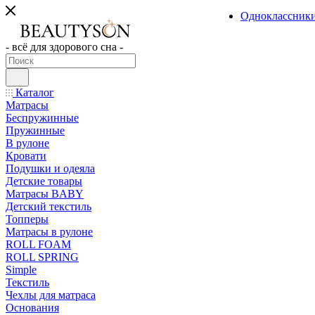
Одноклассник
- всё для здорового сна -
Каталог
Матрасы
Беспружинные
Пружинные
В рулоне
Кровати
Подушки и одеяла
Детские товары
Матрасы BABY
Детский текстиль
Топперы
Матрасы в рулоне
ROLL FOAM
ROLL SPRING
Simple
Текстиль
Чехлы для матраса
Основания