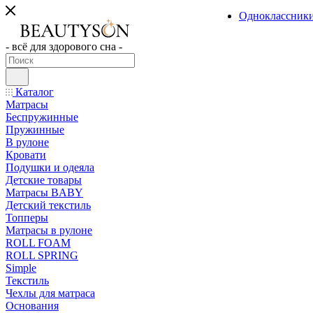
Одноклассник
- всё для здорового сна -
Каталог
Матрасы
Беспружинные
Пружинные
В рулоне
Кровати
Подушки и одеяла
Детские товары
Матрасы BABY
Детский текстиль
Топперы
Матрасы в рулоне
ROLL FOAM
ROLL SPRING
Simple
Текстиль
Чехлы для матраса
Основания