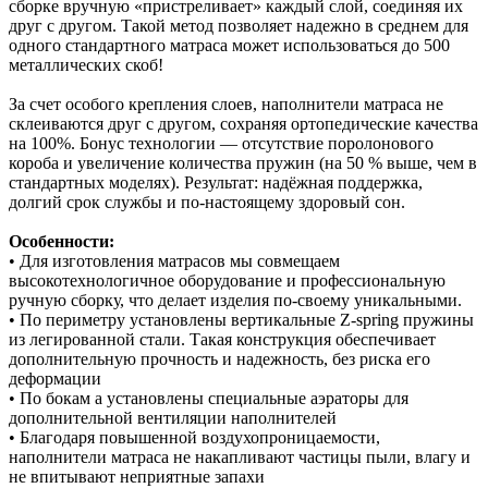
сборке вручную «пристреливает» каждый слой, соединяя их
друг с другом. Такой метод позволяет надежно в среднем для
одного стандартного матраса может использоваться до 500
металлических скоб!
За счет особого крепления слоев, наполнители матраса не
склеиваются друг с другом, сохраняя ортопедические качества
на 100%. Бонус технологии — отсутствие поролонового
короба и увеличение количества пружин (на 50 % выше, чем в
стандартных моделях). Результат: надёжная поддержка,
долгий срок службы и по‑настоящему здоровый сон.
Особенности:
• Для изготовления матрасов мы совмещаем
высокотехнологичное оборудование и профессиональную
ручную сборку, что делает изделия по-своему уникальными.
• По периметру установлены вертикальные Z-spring пружины
из легированной стали. Такая конструкция обеспечивает
дополнительную прочность и надежность, без риска его
деформации
• По бокам а установлены специальные аэраторы для
дополнительной вентиляции наполнителей
• Благодаря повышенной воздухопроницаемости,
наполнители матраса не накапливают частицы пыли, влагу и
не впитывают неприятные запахи