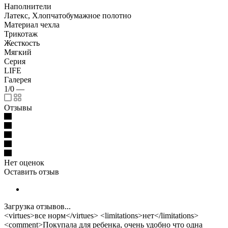
Наполнители
Латекс, Хлопчатобумажное полотно
Материал чехла
Трикотаж
Жесткость
Мягкий
Серия
LIFE
Галерея
1/0
—
Отзывы
Нет оценок
Оставить отзыв
Загрузка отзывов...
<virtues>все норм</virtues> <limitations>нет</limitations>
<comment>Покупала для ребенка, очень удобно что одна