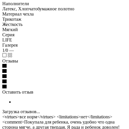
Наполнители
Латекс, Хлопчатобумажное полотно
Материал чехла
Трикотаж
Жесткость
Мягкий
Серия
LIFE
Галерея
1/0
—
Отзывы
Оставить отзыв
Загрузка отзывов...
<virtues>все норм</virtues> <limitations>нет</limitations>
<comment>Покупала для ребенка, очень удобно что одна
сторона мягче, а другая твердая. Я рада и ребенок доволен!