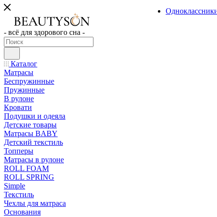
Одноклассник
- всё для здорового сна -
Каталог
Матрасы
Беспружинные
Пружинные
В рулоне
Кровати
Подушки и одеяла
Детские товары
Матрасы BABY
Детский текстиль
Топперы
Матрасы в рулоне
ROLL FOAM
ROLL SPRING
Simple
Текстиль
Чехлы для матраса
Основания