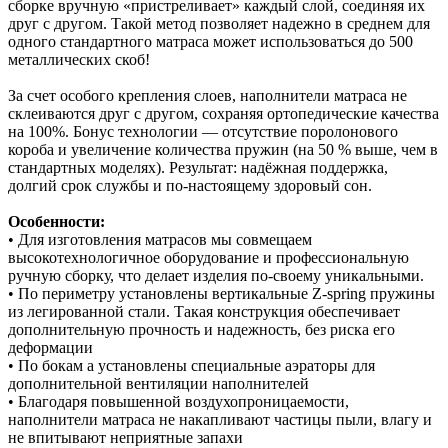
сборке вручную «пристреливает» каждый слой, соединяя их
друг с другом. Такой метод позволяет надежно в среднем для
одного стандартного матраса может использоваться до 500
металлических скоб!
За счет особого крепления слоев, наполнители матраса не
склеиваются друг с другом, сохраняя ортопедические качества
на 100%. Бонус технологии — отсутствие поролонового
короба и увеличение количества пружин (на 50 % выше, чем в
стандартных моделях). Результат: надёжная поддержка,
долгий срок службы и по‑настоящему здоровый сон.
Особенности:
• Для изготовления матрасов мы совмещаем
высокотехнологичное оборудование и профессиональную
ручную сборку, что делает изделия по-своему уникальными.
• По периметру установлены вертикальные Z-spring пружины
из легированной стали. Такая конструкция обеспечивает
дополнительную прочность и надежность, без риска его
деформации
• По бокам а установлены специальные аэраторы для
дополнительной вентиляции наполнителей
• Благодаря повышенной воздухопроницаемости,
наполнители матраса не накапливают частицы пыли, влагу и
не впитывают неприятные запахи