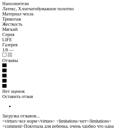
Наполнители
Латекс, Хлопчатобумажное полотно
Материал чехла
Трикотаж
Жесткость
Мягкий
Серия
LIFE
Галерея
1/0
—
Отзывы
Нет оценок
Оставить отзыв
Загрузка отзывов...
<virtues>все норм</virtues> <limitations>нет</limitations>
<comment>Покупала для ребенка, очень удобно что одна