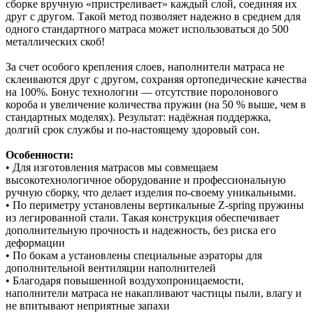
сборке вручную «пристреливает» каждый слой, соединяя их
друг с другом. Такой метод позволяет надежно в среднем для
одного стандартного матраса может использоваться до 500
металлических скоб!
За счет особого крепления слоев, наполнители матраса не
склеиваются друг с другом, сохраняя ортопедические качества
на 100%. Бонус технологии — отсутствие поролонового
короба и увеличение количества пружин (на 50 % выше, чем в
стандартных моделях). Результат: надёжная поддержка,
долгий срок службы и по‑настоящему здоровый сон.
Особенности:
• Для изготовления матрасов мы совмещаем
высокотехнологичное оборудование и профессиональную
ручную сборку, что делает изделия по-своему уникальными.
• По периметру установлены вертикальные Z-spring пружины
из легированной стали. Такая конструкция обеспечивает
дополнительную прочность и надежность, без риска его
деформации
• По бокам а установлены специальные аэраторы для
дополнительной вентиляции наполнителей
• Благодаря повышенной воздухопроницаемости,
наполнители матраса не накапливают частицы пыли, влагу и
не впитывают неприятные запахи