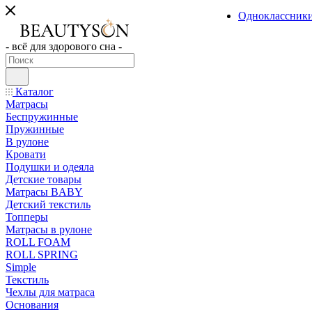
Одноклассник
- всё для здорового сна -
Каталог
Матрасы
Беспружинные
Пружинные
В рулоне
Кровати
Подушки и одеяла
Детские товары
Матрасы BABY
Детский текстиль
Топперы
Матрасы в рулоне
ROLL FOAM
ROLL SPRING
Simple
Текстиль
Чехлы для матраса
Основания