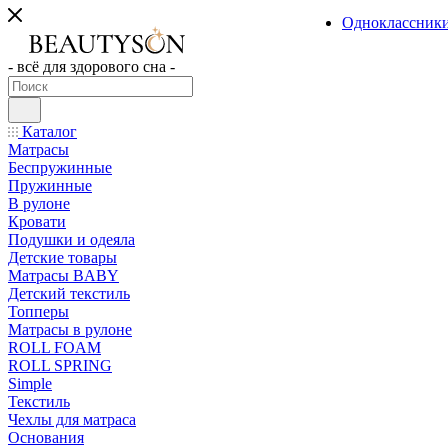
Одноклассник
- всё для здорового сна -
Каталог
Матрасы
Беспружинные
Пружинные
В рулоне
Кровати
Подушки и одеяла
Детские товары
Матрасы BABY
Детский текстиль
Топперы
Матрасы в рулоне
ROLL FOAM
ROLL SPRING
Simple
Текстиль
Чехлы для матраса
Основания