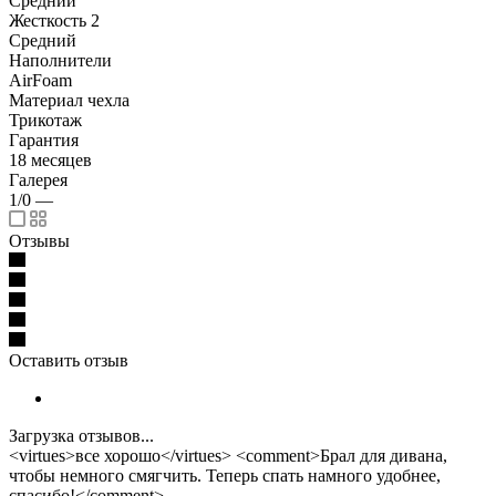
Средний
Жесткость 2
Средний
Наполнители
AirFoam
Материал чехла
Трикотаж
Гарантия
18 месяцев
Галерея
1/0
—
Отзывы
Оставить отзыв
Загрузка отзывов...
<virtues>все хорошо</virtues> <comment>Брал для дивана,
чтобы немного смягчить. Теперь спать намного удобнее,
спасибо!</comment>