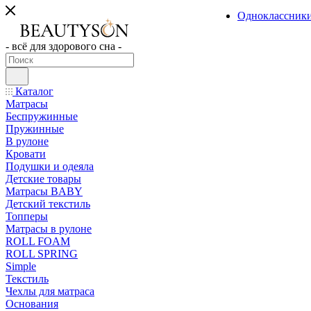
Одноклассник
- всё для здорового сна -
Каталог
Матрасы
Беспружинные
Пружинные
В рулоне
Кровати
Подушки и одеяла
Детские товары
Матрасы BABY
Детский текстиль
Топперы
Матрасы в рулоне
ROLL FOAM
ROLL SPRING
Simple
Текстиль
Чехлы для матраса
Основания