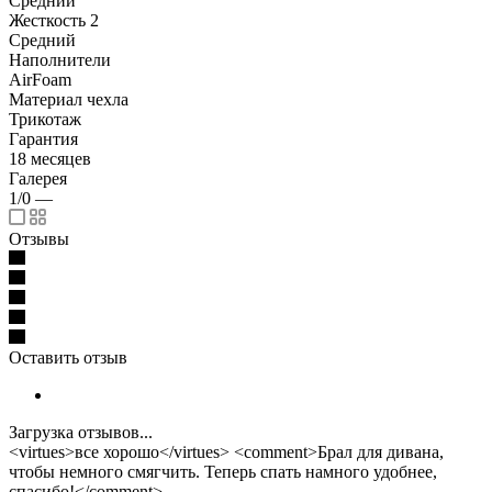
Средний
Жесткость 2
Средний
Наполнители
AirFoam
Материал чехла
Трикотаж
Гарантия
18 месяцев
Галерея
1/0
—
Отзывы
Оставить отзыв
Загрузка отзывов...
<virtues>все хорошо</virtues> <comment>Брал для дивана,
чтобы немного смягчить. Теперь спать намного удобнее,
спасибо!</comment>