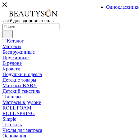
Одноклассник
- всё для здорового сна -
Каталог
Матрасы
Беспружинные
Пружинные
В рулоне
Кровати
Подушки и одеяла
Детские товары
Матрасы BABY
Детский текстиль
Топперы
Матрасы в рулоне
ROLL FOAM
ROLL SPRING
Simple
Текстиль
Чехлы для матраса
Основания