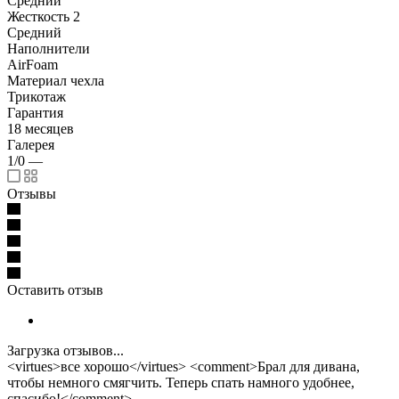
Средний
Жесткость 2
Средний
Наполнители
AirFoam
Материал чехла
Трикотаж
Гарантия
18 месяцев
Галерея
1/0
—
Отзывы
Оставить отзыв
Загрузка отзывов...
<virtues>все хорошо</virtues> <comment>Брал для дивана,
чтобы немного смягчить. Теперь спать намного удобнее,
спасибо!</comment>