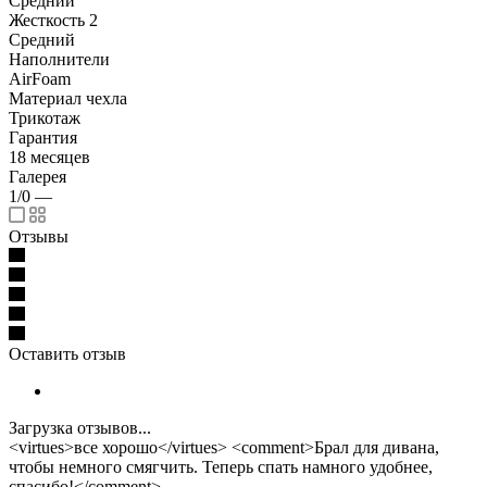
Средний
Жесткость 2
Средний
Наполнители
AirFoam
Материал чехла
Трикотаж
Гарантия
18 месяцев
Галерея
1/0
—
Отзывы
Оставить отзыв
Загрузка отзывов...
<virtues>все хорошо</virtues> <comment>Брал для дивана,
чтобы немного смягчить. Теперь спать намного удобнее,
спасибо!</comment>