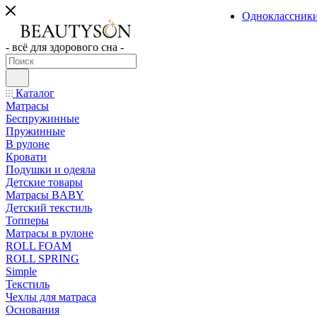
Одноклассник
- всё для здорового сна -
Каталог
Матрасы
Беспружинные
Пружинные
В рулоне
Кровати
Подушки и одеяла
Детские товары
Матрасы BABY
Детский текстиль
Топперы
Матрасы в рулоне
ROLL FOAM
ROLL SPRING
Simple
Текстиль
Чехлы для матраса
Основания