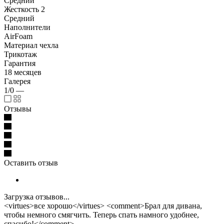
Средний
Жесткость 2
Средний
Наполнители
AirFoam
Материал чехла
Трикотаж
Гарантия
18 месяцев
Галерея
1/0
—
Отзывы
Оставить отзыв
Загрузка отзывов...
<virtues>все хорошо</virtues> <comment>Брал для дивана,
чтобы немного смягчить. Теперь спать намного удобнее,
спасибо!</comment>