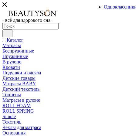
Одноклассник
- всё для здорового сна -
Каталог
Матрасы
Беспружинные
Пружинные
В рулоне
Кровати
Подушки и одеяла
Детские товары
Матрасы BABY
Детский текстиль
Топперы
Матрасы в рулоне
ROLL FOAM
ROLL SPRING
Simple
Текстиль
Чехлы для матраса
Основания