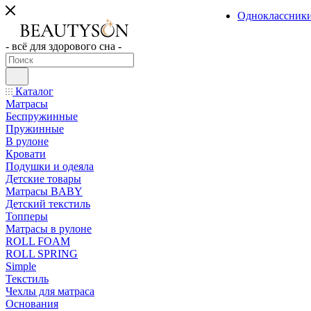
Одноклассник
- всё для здорового сна -
Каталог
Матрасы
Беспружинные
Пружинные
В рулоне
Кровати
Подушки и одеяла
Детские товары
Матрасы BABY
Детский текстиль
Топперы
Матрасы в рулоне
ROLL FOAM
ROLL SPRING
Simple
Текстиль
Чехлы для матраса
Основания