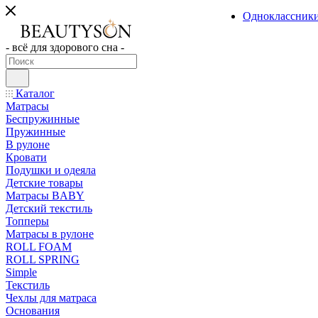
Одноклассник
- всё для здорового сна -
Каталог
Матрасы
Беспружинные
Пружинные
В рулоне
Кровати
Подушки и одеяла
Детские товары
Матрасы BABY
Детский текстиль
Топперы
Матрасы в рулоне
ROLL FOAM
ROLL SPRING
Simple
Текстиль
Чехлы для матраса
Основания