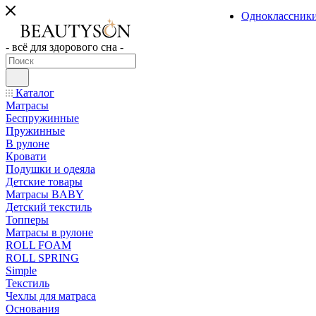
Одноклассник
- всё для здорового сна -
Каталог
Матрасы
Беспружинные
Пружинные
В рулоне
Кровати
Подушки и одеяла
Детские товары
Матрасы BABY
Детский текстиль
Топперы
Матрасы в рулоне
ROLL FOAM
ROLL SPRING
Simple
Текстиль
Чехлы для матраса
Основания